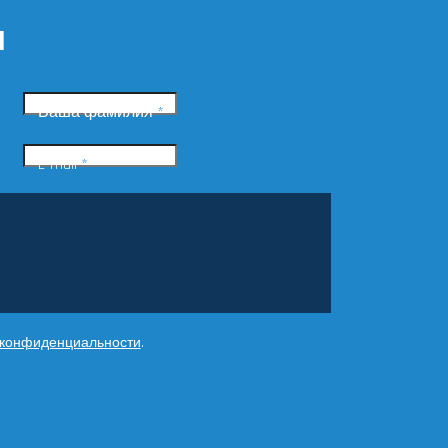
и
Ваша фамилия
*
E-mail
*
 конфиденциальности
.