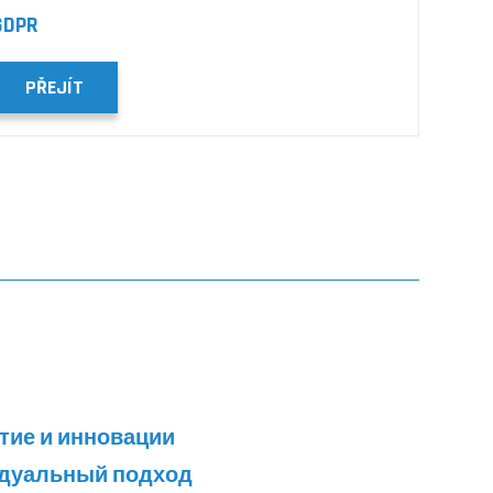
GDPR
PŘEJÍT
тие и инновации
идуальный подход