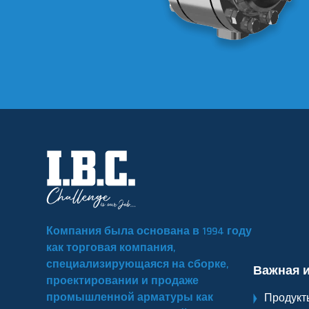
Компания была основана в 1994 году
как торговая компания,
специализирующаяся на сборке,
Важная 
проектировании и продаже
промышленной арматуры как
Продукт