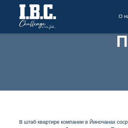
О н
П
В штаб-квартире компании в Йиночанах соср