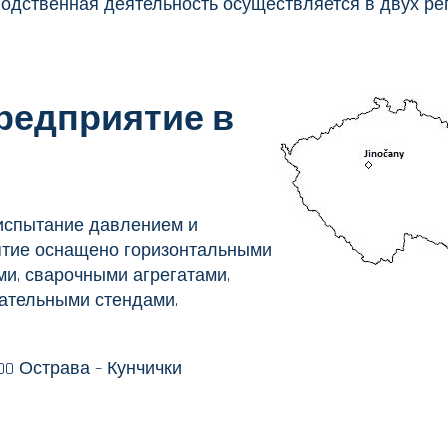
водственная деятельность осуществляется в двух ре
редприятие в
 испытание давлением и
ятие оснащено горизонтальными
и, сварочными агрегатами,
ательными стендами.
8 00 Острава – Кунчички