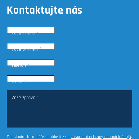
Kontaktujte nás
Vaše jméno
*
Vaše příjmení
*
Telefon
*
E-mail
*
Vaše zpráva
*
Odesláním formuláře souhlasíte se
zásadami ochrany osobních údajů
.