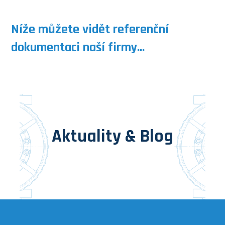
Níže můžete vidět referenční
dokumentaci naší firmy...
2. 7. 2026
2. 7. 2026
Certifikace Fugitive Emissions
Naše armatury získaly certifikaci
Aktuality & Blog
podle EN ISO 15848.
Fire Safe.