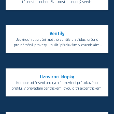
těsnost, dlouhou životnost a snadný servis.
Ventily
Uzavírací, regulační, zpětné ventily a střídací určené
pro náročné provozy. Použití především v chemickém,
petrochemickém průmyslu.
Uzavírací klapky
Kompaktní řešení pro rychlé uzavření průtokového
profilu. V provedení centrickém, dvou a tří excentrickém.