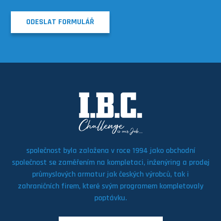
ODESLAT FORMULÁŘ
společnost byla založena v roce 1994 jako obchodní
společnost se zaměřením na kompletaci, inženýring a prodej
průmyslových armatur jak českých výrobců, tak i
zahraničních firem, které svým programem kompletovaly
poptávku.