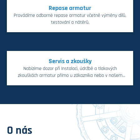
Repase armatur
Provádíme odborné repase armatur včetně výměny dílů,
testování a nátěrů.
Servis a zkoušky
Nabízíme dozor při Instalaci, údržbě a tlakových
zkouškách armatur přímo u zákazníka nebo v našem
výrobním závodě v Ostravě.
O nás