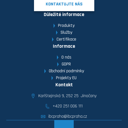
KONTAKTUJTE NÁS
Důležité informace
Produkty
Služby
Certifikace
Informace
O nás
GDPR
Obchodní podmínky
Projekty EU
Kontakt
Karlštejnská 9, 252 25 Jinočany
+420 251 006 111
ibcpraha@ibcpraha.cz