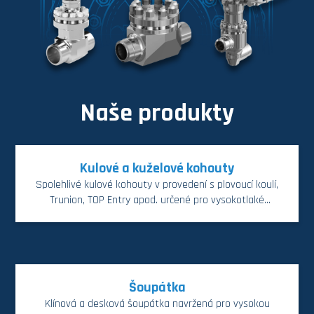
Naše produkty
Kulové a kuželové kohouty
Spolehlivé kulové kohouty v provedení s plovoucí koulí,
Trunion, TOP Entry apod. určené pro vysokotlaké
i nízkotlaké aplikace.
Šoupátka
Klínová a desková šoupátka navržená pro vysokou