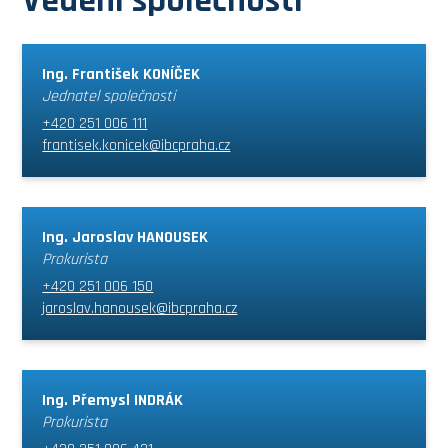
Vedení společnosti
Ing. František KONÍČEK
Jednatel společnosti
+420 251 006 111
frantisek.konicek@ibcpraha.cz
Ing. Jaroslav HANOUSEK
Prokurista
+420 251 006 150
jaroslav.hanousek@ibcpraha.cz
Ing. Přemysl INDRÁK
Prokurista