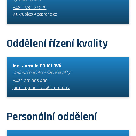
+420 778 527 229
vit.krupica@ibcpraha.cz
Oddělení řízení kvality
Ing. Jarmila POUCHOVÁ
Vedoucí oddělení řízení kvality
+420 251 006 450
jarmila.pouchova@ibcpraha.cz
Personální oddělení