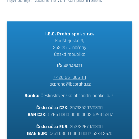
nejvhodnější. Nabídneme Vám komplexní řešení.
I.B.C. Praha spol. s r.o.
Karlštejnská 9,
252 25 Jinočany
Česká republika
IČ:
48948471
+420 251 006 111
ibcpraha@ibcpraha.cz
Banka:
Československá obchodní banka, a. s.
Číslo účtu CZK:
257935207/0300
IBAN CZK:
CZ65 0300 0000 0002 5793 5207
Číslo účtu EUR:
252732670/0300
IBAN EUR:
CZ51 0300 0000 0002 5273 2670