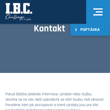
Kontakt
POPTÁVKA
Pokud žádáte jakékoliv informace,
výrobek
nebo
službu
,
obraťte se na nás
. Naši specialisté se Vám budou rádi věnovat.
Poradíme Vám jak postupovat a které výrobky jsou pro Vás