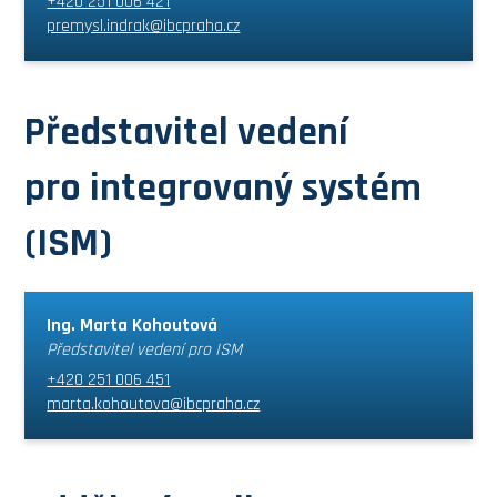
+420 251 006 421
premysl.indrak@ibcpraha.cz
Představitel vedení
pro integrovaný systém
(ISM)
Ing. Marta Kohoutová
Představitel vedení pro ISM
+420 251 006 451
marta.kohoutova@ibcpraha.cz