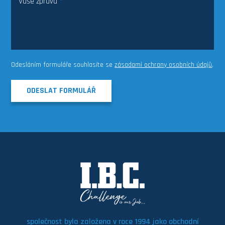
Vaše zpráva
*
Odesláním formuláře souhlasíte se
zásadami ochrany osobních údajů
.
ODESLAT FORMULÁŘ
společnost byla založena v roce 1994 jako obchodní