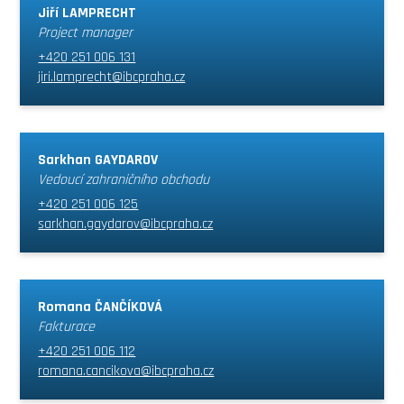
Jiří LAMPRECHT
Project manager
+420 251 006 131
jiri.lamprecht@ibcpraha.cz
Sarkhan GAYDAROV
Vedoucí zahraničního obchodu
+420 251 006 125
sarkhan.gaydarov@ibcpraha.cz
Romana ČANČÍKOVÁ
Fakturace
+420 251 006 112
romana.cancikova@ibcpraha.cz