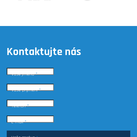
Kontaktujte nás
Vaše jméno
*
Vaše příjmení
*
Telefon
*
E-mail
*