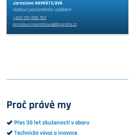
Jaroslava NAVRÁTILOVÁ
Vedoucí personálního oddělení
+420 251 006 153
jaroslava.navratilova@ibcpraha.cz
Proč právě my
Přes 30 let zkušeností v oboru
Technický vývoj a inovace