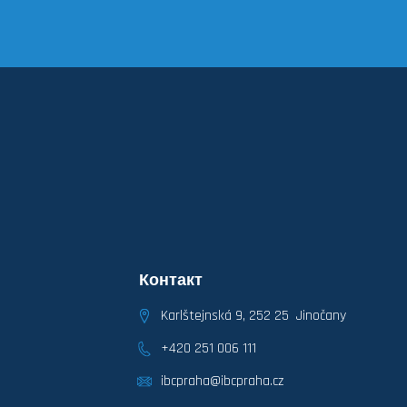
Контакт
Karlštejnská 9, 252 25 Jinočany
+420 251 006 111
ibcpraha@ibcpraha.cz