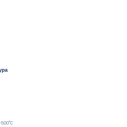
ура
)
+500°C