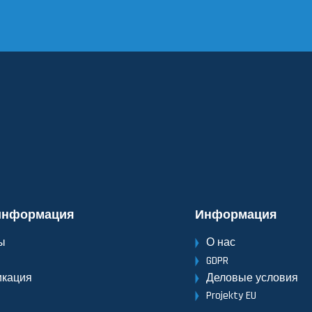
информация
Информация
ы
О нас
GDPR
кация
Деловые условия
Projekty EU