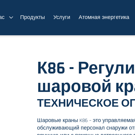
ас
Продукты
Услуги
Атомная энергетика
К86 - Регу
шаровой кр
ТЕХНИЧЕСКОЕ О
Шаровые краны K86 – это управляема
обслуживающий персонал снаружи отк