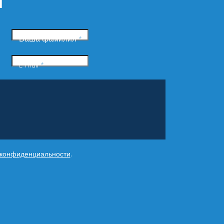
и
Ваша фамилия
*
E-mail
*
 конфиденциальности
.