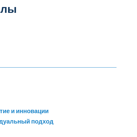
йлы
тие и инновации
идуальный подход