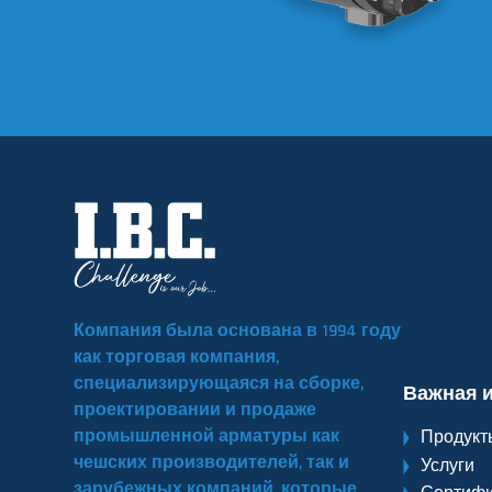
Компания была основана в 1994 году
как торговая компания,
специализирующаяся на сборке,
Важная 
проектировании и продаже
промышленной арматуры как
Продукт
чешских производителей, так и
Услуги
зарубежных компаний, которые