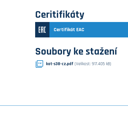
Ceritifikáty
Certifikát EAC
Soubory ke stažení
kat-s38-cz.pdf
(Velikost: 917.405 kB)
PDF