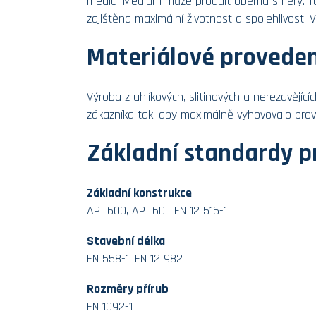
média. Médium může proudit oběma směry. Ta
zajištěna maximální životnost a spolehlivost. 
Materiálové proveden
Výroba z uhlíkových, slitinových a nerezavějící
zákazníka tak, aby maximálně vyhovovalo pr
Základní standardy p
Základní konstrukce
API 600, API 6D, EN 12 516-1
Stavební délka
EN 558-1, EN 12 982
Rozměry přírub
EN 1092-1