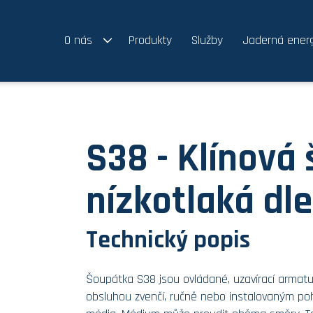
O nás
Produkty
Služby
Jaderná energ
S38 - Klínová
nízkotlaká dl
Technický popis
Šoupátka S38 jsou ovládané, uzavírací armatur
obsluhou zvenčí, ručně nebo instalovaným poh