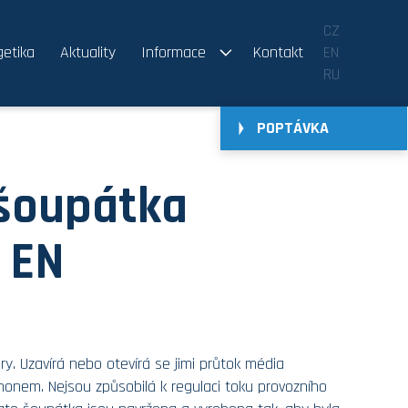
CZ
etika
Aktuality
Informace
Kontakt
EN
RU
POPTÁVKA
 šoupátka
e EN
y. Uzavírá nebo otevírá se jimi průtok média
onem. Nejsou způsobilá k regulaci toku provozního