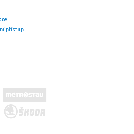
ace
lní přístup