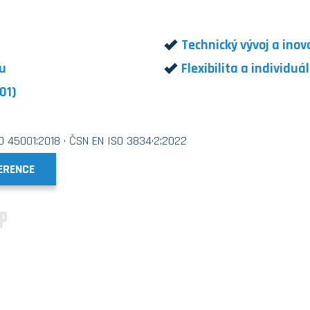
Technický vývoj a inov
ku
Flexibilita a individuá
01)
SO 45001:2018 · ČSN EN ISO 3834·2:2022
ERENCE