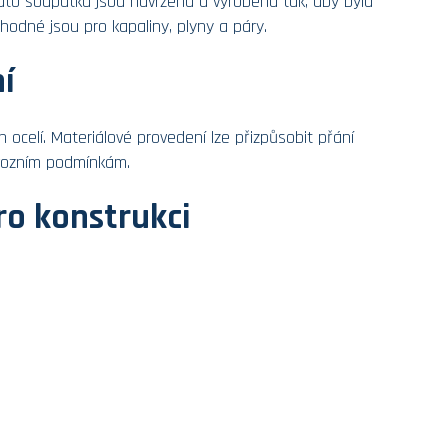
to šoupátka jsou navržena a vyrobena tak, aby byla
Vhodné jsou pro kapaliny, plyny a páry.
í
ch ocelí. Materiálové provedení lze přizpůsobit přání
ovozním podmínkám.
ro konstrukci