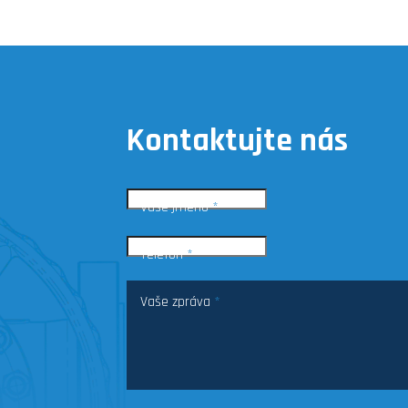
Kontaktujte nás
Vaše jméno
*
Telefon
*
Vaše zpráva
*