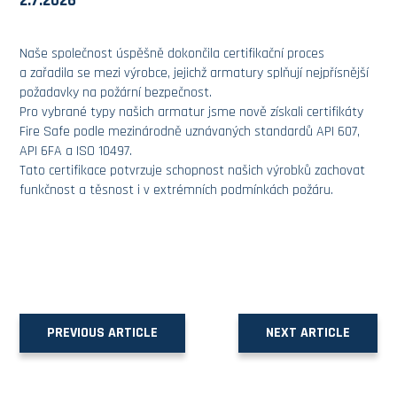
2.7.2026
Naše společnost úspěšně dokončila certifikační proces
a zařadila se mezi výrobce, jejichž armatury splňují nejpřísnější
požadavky na požární bezpečnost.
Pro vybrané typy našich armatur jsme nově získali certifikáty
Fire Safe podle mezinárodně uznávaných standardů API 607,
API 6FA a ISO 10497.
Tato certifikace potvrzuje schopnost našich výrobků zachovat
funkčnost a těsnost i v extrémních podmínkách požáru.
PREVIOUS ARTICLE
NEXT ARTICLE