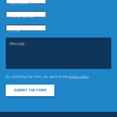
Last name
*
Phone number
*
E-mail
*
Message
*
By submitting the form, you agree to the
privacy policy
.
SUBMIT THE FORM